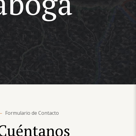
iaboga
—
Formulario de Contacto
Cuéntanos